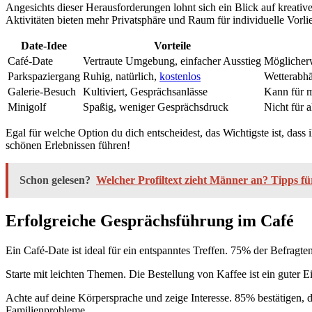
Angesichts dieser Herausforderungen lohnt sich ein Blick auf kreativ
Aktivitäten bieten mehr Privatsphäre und Raum für individuelle Vorli
Date-Idee
Vorteile
Café-Date
Vertraute Umgebung, einfacher Ausstieg
Möglicherw
Parkspaziergang
Ruhig, natürlich,
kostenlos
Wetterabh
Galerie-Besuch
Kultiviert, Gesprächsanlässe
Kann für m
Minigolf
Spaßig, weniger Gesprächsdruck
Nicht für a
Egal für welche Option du dich entscheidest, das Wichtigste ist, dass
schönen Erlebnissen führen!
Schon gelesen?
Welcher Profiltext zieht Männer an? Tipps f
Erfolgreiche Gesprächsführung im Café
Ein Café-Date ist ideal für ein entspanntes Treffen. 75% der Befra
Starte mit leichten Themen. Die Bestellung von Kaffee ist ein guter 
Achte auf deine Körpersprache und zeige Interesse. 85% bestätigen, d
Familienprobleme.