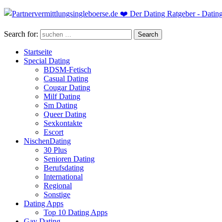
Search for:
Search
Startseite
Special Dating
BDSM-Fetisch
Casual Dating
Cougar Dating
Milf Dating
Sm Dating
Queer Dating
Sexkontakte
Escort
NischenDating
30 Plus
Senioren Dating
Berufsdating
International
Regional
Sonstige
Dating Apps
Top 10 Dating Apps
Gay Dating