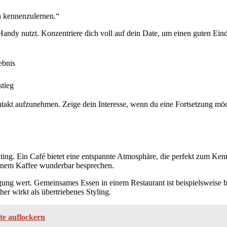
h kennenzulernen.“
andy nutzt. Konzentriere dich voll auf dein Date, um einen guten Eindr
ebnis
stieg
takt aufzunehmen. Zeige dein Interesse, wenn du eine Fortsetzung möch
ating. Ein Café bietet eine entspannte Atmosphäre, die perfekt zum Ke
einem Kaffee wunderbar besprechen.
ng wert. Gemeinsames Essen in einem Restaurant ist beispielsweise beli
er wirkt als übertriebenes Styling.
te auflockern