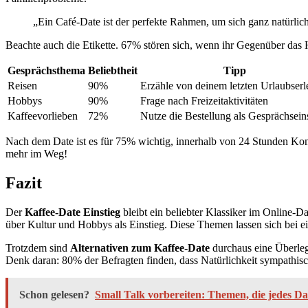
„Ein Café-Date ist der perfekte Rahmen, um sich ganz natürlic
Beachte auch die Etikette. 67% stören sich, wenn ihr Gegenüber das H
Gesprächsthema
Beliebtheit
Tipp
Reisen
90%
Erzähle von deinem letzten Urlaubserl
Hobbys
90%
Frage nach Freizeitaktivitäten
Kaffeevorlieben
72%
Nutze die Bestellung als Gesprächsein
Nach dem Date ist es für 75% wichtig, innerhalb von 24 Stunden Kon
mehr im Weg!
Fazit
Der
Kaffee-Date Einstieg
bleibt ein beliebter Klassiker im Online-D
über Kultur und Hobbys als Einstieg. Diese Themen lassen sich bei 
Trotzdem sind
Alternativen zum Kaffee-Date
durchaus eine Überlegu
Denk daran: 80% der Befragten finden, dass Natürlichkeit sympathisch
Schon gelesen?
Small Talk vorbereiten: Themen, die jedes Da