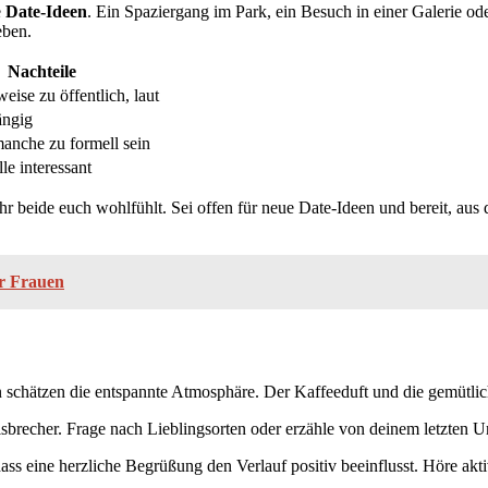
e
Date-Ideen
. Ein Spaziergang im Park, ein Besuch in einer Galerie o
eben.
Nachteile
eise zu öffentlich, laut
ängig
anche zu formell sein
lle interessant
 ihr beide euch wohlfühlt. Sei offen für neue Date-Ideen und bereit, a
ür Frauen
gten schätzen die entspannte Atmosphäre. Der Kaffeeduft und die gemü
Eisbrecher. Frage nach Lieblingsorten oder erzähle von deinem letzten
ass eine herzliche Begrüßung den Verlauf positiv beeinflusst. Höre ak