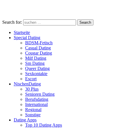
Search for:
Search
Startseite
Special Dating
BDSM-Fetisch
Casual Dating
Cougar Dating
Milf Dating
Sm Dating
Queer Dating
Sexkontakte
Escort
NischenDating
30 Plus
Senioren Dating
Berufsdating
International
Regional
Sonstige
Dating Apps
Top 10 Dating Apps