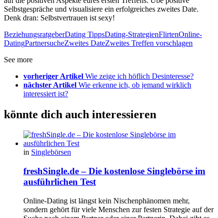
auf die positiven Aspekte eures ersten Treffens. Übe positive
Selbstgespräche und visualisiere ein erfolgreiches zweites Date.
Denk dran: Selbstvertrauen ist sexy!
Beziehungsratgeber
Dating Tipps
Dating-Strategien
Flirten
Online-
Dating
Partnersuche
Zweites Date
Zweites Treffen vorschlagen
See more
vorheriger Artikel
Wie zeige ich höflich Desinteresse?
nächster Artikel
Wie erkenne ich, ob jemand wirklich
interessiert ist?
könnte dich auch interessieren
in
Singlebörsen
freshSingle.de – Die kostenlose Singlebörse im
ausführlichen Test
Online-Dating ist längst kein Nischenphänomen mehr,
sondern gehört für viele Menschen zur festen Strategie auf der