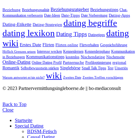
Beziehungsratgeber
Beziehungstipps
Beziehung
Beziehungsqualität
Chat-
Date-Tipps
Dating-Apps
Kommunikation verbessern
Date-Ideen
Date Vorbereitung
dating begriffe
Dating-Etikette
Dating-Strategien
dating lexikon
dating
Dating Tipps
Datingtipps
wiki
Erstes Date
Flirten
Flirten online
Flirtverhalten
Gesprächsführung
Interesse wecken
Kennenlernen
Kennenlernphase
Kommunikation
Höflich Grenzen setzen
Kommunikationstipps
Nischendating
in Beziehungen
kostenlos
Nischenseite
Online-Dating
Partnersuche
regional
Online Dating Profil
Profiloptimierung
Romantik
Singlebörse
Selbstbewusstsein stärken
Small Talk Tipps
Test
Unseriös
wiki
Warum antwortet er/sie nicht?
Zweites Date
Zweites Treffen vorschlagen
© 2023 Partnervermittlungsingleboerse.de || bo-mediaconsult
Back to Top
Close
Startseite
Special Dating
BDSM-Fetisch
Casual Dating