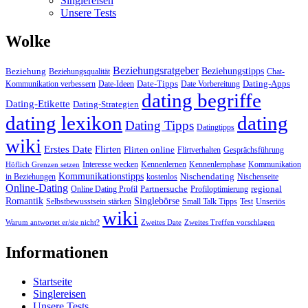
Singlereisen
Unsere Tests
Wolke
Beziehungsratgeber
Beziehungstipps
Beziehung
Beziehungsqualität
Chat-
Date-Tipps
Dating-Apps
Kommunikation verbessern
Date-Ideen
Date Vorbereitung
dating begriffe
Dating-Etikette
Dating-Strategien
dating lexikon
dating
Dating Tipps
Datingtipps
wiki
Erstes Date
Flirten
Flirten online
Flirtverhalten
Gesprächsführung
Interesse wecken
Kennenlernen
Kennenlernphase
Kommunikation
Höflich Grenzen setzen
Kommunikationstipps
Nischendating
in Beziehungen
kostenlos
Nischenseite
Online-Dating
Partnersuche
regional
Online Dating Profil
Profiloptimierung
Romantik
Singlebörse
Selbstbewusstsein stärken
Small Talk Tipps
Test
Unseriös
wiki
Warum antwortet er/sie nicht?
Zweites Date
Zweites Treffen vorschlagen
Informationen
Startseite
Singlereisen
Unsere Tests