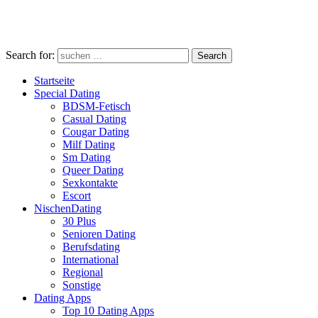
Search for:
Search
Startseite
Special Dating
BDSM-Fetisch
Casual Dating
Cougar Dating
Milf Dating
Sm Dating
Queer Dating
Sexkontakte
Escort
NischenDating
30 Plus
Senioren Dating
Berufsdating
International
Regional
Sonstige
Dating Apps
Top 10 Dating Apps