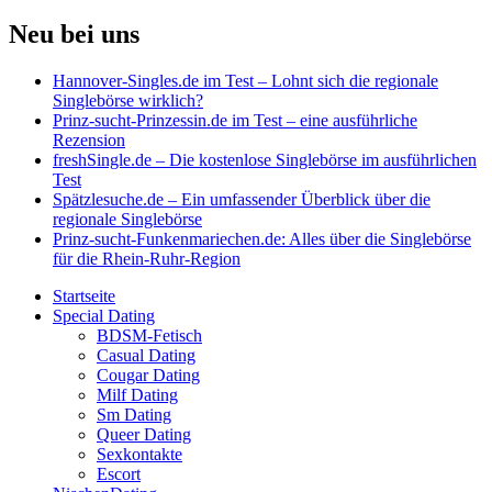
Neu bei uns
Hannover-Singles.de im Test – Lohnt sich die regionale
Singlebörse wirklich?
Prinz-sucht-Prinzessin.de im Test – eine ausführliche
Rezension
freshSingle.de – Die kostenlose Singlebörse im ausführlichen
Test
Spätzlesuche.de – Ein umfassender Überblick über die
regionale Singlebörse
Prinz-sucht-Funkenmariechen.de: Alles über die Singlebörse
für die Rhein-Ruhr-Region
Startseite
Special Dating
BDSM-Fetisch
Casual Dating
Cougar Dating
Milf Dating
Sm Dating
Queer Dating
Sexkontakte
Escort