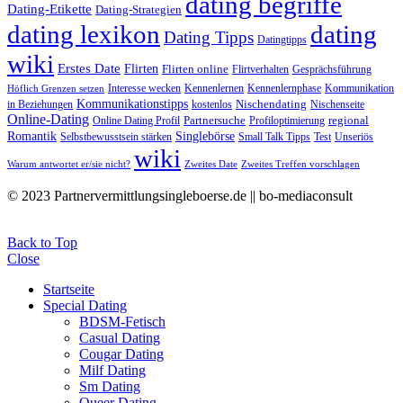
dating begriffe
Dating-Etikette
Dating-Strategien
dating lexikon
dating
Dating Tipps
Datingtipps
wiki
Erstes Date
Flirten
Flirten online
Flirtverhalten
Gesprächsführung
Interesse wecken
Kennenlernen
Kennenlernphase
Kommunikation
Höflich Grenzen setzen
Kommunikationstipps
Nischendating
in Beziehungen
kostenlos
Nischenseite
Online-Dating
Partnersuche
regional
Online Dating Profil
Profiloptimierung
Romantik
Singlebörse
Selbstbewusstsein stärken
Small Talk Tipps
Test
Unseriös
wiki
Warum antwortet er/sie nicht?
Zweites Date
Zweites Treffen vorschlagen
© 2023 Partnervermittlungsingleboerse.de || bo-mediaconsult
Back to Top
Close
Startseite
Special Dating
BDSM-Fetisch
Casual Dating
Cougar Dating
Milf Dating
Sm Dating
Queer Dating