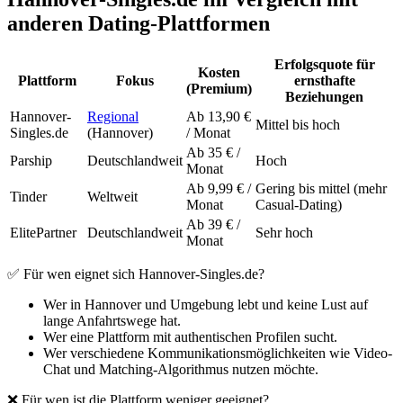
anderen Dating-Plattformen
Erfolgsquote für
Kosten
Plattform
Fokus
ernsthafte
(Premium)
Beziehungen
Hannover-
Regional
Ab 13,90 €
Mittel bis hoch
Singles.de
(Hannover)
/ Monat
Ab 35 € /
Parship
Deutschlandweit
Hoch
Monat
Ab 9,99 € /
Gering bis mittel (mehr
Tinder
Weltweit
Monat
Casual-Dating)
Ab 39 € /
ElitePartner
Deutschlandweit
Sehr hoch
Monat
✅ Für wen eignet sich Hannover-Singles.de?
Wer in Hannover und Umgebung lebt und keine Lust auf
lange Anfahrtswege hat.
Wer eine Plattform mit authentischen Profilen sucht.
Wer verschiedene Kommunikationsmöglichkeiten wie Video-
Chat und Matching-Algorithmus nutzen möchte.
❌ Für wen ist die Plattform weniger geeignet?