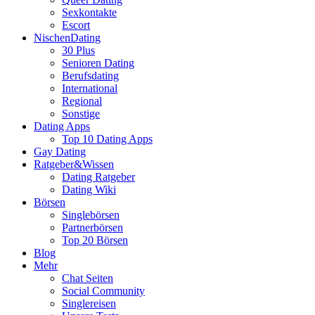
Sexkontakte
Escort
NischenDating
30 Plus
Senioren Dating
Berufsdating
International
Regional
Sonstige
Dating Apps
Top 10 Dating Apps
Gay Dating
Ratgeber&Wissen
Dating Ratgeber
Dating Wiki
Börsen
Singlebörsen
Partnerbörsen
Top 20 Börsen
Blog
Mehr
Chat Seiten
Social Community
Singlereisen