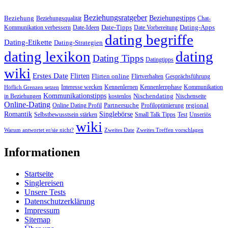
Beziehungsratgeber
Beziehungstipps
Beziehung
Beziehungsqualität
Chat-
Date-Tipps
Dating-Apps
Kommunikation verbessern
Date-Ideen
Date Vorbereitung
dating begriffe
Dating-Etikette
Dating-Strategien
dating lexikon
dating
Dating Tipps
Datingtipps
wiki
Erstes Date
Flirten
Flirten online
Flirtverhalten
Gesprächsführung
Interesse wecken
Kennenlernen
Kennenlernphase
Kommunikation
Höflich Grenzen setzen
Kommunikationstipps
Nischendating
in Beziehungen
kostenlos
Nischenseite
Online-Dating
Partnersuche
regional
Online Dating Profil
Profiloptimierung
Romantik
Singlebörse
Selbstbewusstsein stärken
Small Talk Tipps
Test
Unseriös
wiki
Warum antwortet er/sie nicht?
Zweites Date
Zweites Treffen vorschlagen
Informationen
Startseite
Singlereisen
Unsere Tests
Datenschutzerklärung
Impressum
Sitemap