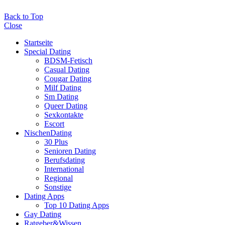
Back to Top
Close
Startseite
Special Dating
BDSM-Fetisch
Casual Dating
Cougar Dating
Milf Dating
Sm Dating
Queer Dating
Sexkontakte
Escort
NischenDating
30 Plus
Senioren Dating
Berufsdating
International
Regional
Sonstige
Dating Apps
Top 10 Dating Apps
Gay Dating
Ratgeber&Wissen