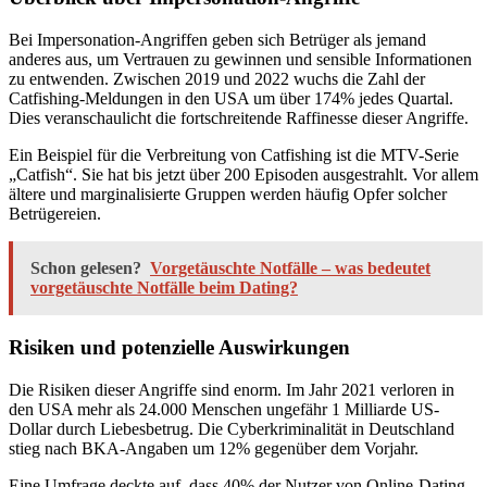
Bei Impersonation-Angriffen geben sich Betrüger als jemand
anderes aus, um Vertrauen zu gewinnen und sensible Informationen
zu entwenden. Zwischen 2019 und 2022 wuchs die Zahl der
Catfishing-Meldungen in den USA um über 174% jedes Quartal.
Dies veranschaulicht die fortschreitende Raffinesse dieser Angriffe.
Ein Beispiel für die Verbreitung von Catfishing ist die MTV-Serie
„Catfish“. Sie hat bis jetzt über 200 Episoden ausgestrahlt. Vor allem
ältere und marginalisierte Gruppen werden häufig Opfer solcher
Betrügereien.
Schon gelesen?
Vorgetäuschte Notfälle – was bedeutet
vorgetäuschte Notfälle beim Dating?
Risiken und potenzielle Auswirkungen
Die Risiken dieser Angriffe sind enorm. Im Jahr 2021 verloren in
den USA mehr als 24.000 Menschen ungefähr 1 Milliarde US-
Dollar durch Liebesbetrug. Die Cyberkriminalität in Deutschland
stieg nach BKA-Angaben um 12% gegenüber dem Vorjahr.
Eine Umfrage deckte auf, dass 40% der Nutzer von Online-Dating