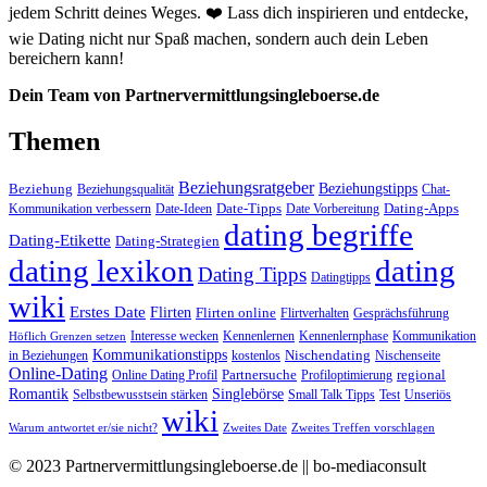
jedem Schritt deines Weges. ❤️ Lass dich inspirieren und entdecke,
wie Dating nicht nur Spaß machen, sondern auch dein Leben
bereichern kann!
Dein Team von Partnervermittlungsingleboerse.de
Themen
Beziehungsratgeber
Beziehungstipps
Beziehung
Beziehungsqualität
Chat-
Date-Tipps
Dating-Apps
Kommunikation verbessern
Date-Ideen
Date Vorbereitung
dating begriffe
Dating-Etikette
Dating-Strategien
dating lexikon
dating
Dating Tipps
Datingtipps
wiki
Erstes Date
Flirten
Flirten online
Flirtverhalten
Gesprächsführung
Interesse wecken
Kennenlernen
Kennenlernphase
Kommunikation
Höflich Grenzen setzen
Kommunikationstipps
Nischendating
in Beziehungen
kostenlos
Nischenseite
Online-Dating
Partnersuche
regional
Online Dating Profil
Profiloptimierung
Romantik
Singlebörse
Selbstbewusstsein stärken
Small Talk Tipps
Test
Unseriös
wiki
Warum antwortet er/sie nicht?
Zweites Date
Zweites Treffen vorschlagen
© 2023 Partnervermittlungsingleboerse.de || bo-mediaconsult