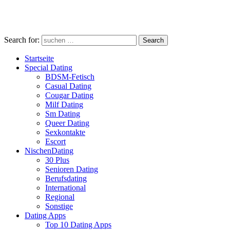
Search for:
Search
Startseite
Special Dating
BDSM-Fetisch
Casual Dating
Cougar Dating
Milf Dating
Sm Dating
Queer Dating
Sexkontakte
Escort
NischenDating
30 Plus
Senioren Dating
Berufsdating
International
Regional
Sonstige
Dating Apps
Top 10 Dating Apps