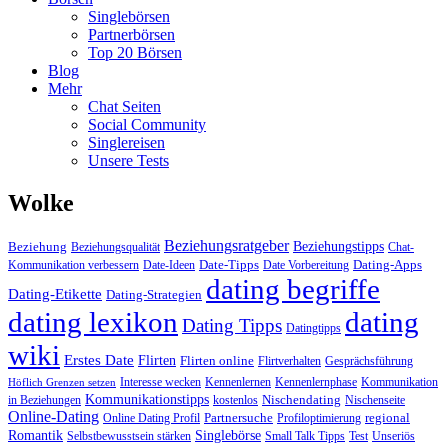
Singlebörsen
Partnerbörsen
Top 20 Börsen
Blog
Mehr
Chat Seiten
Social Community
Singlereisen
Unsere Tests
Wolke
Beziehungsratgeber
Beziehungstipps
Beziehung
Beziehungsqualität
Chat-
Date-Tipps
Dating-Apps
Kommunikation verbessern
Date-Ideen
Date Vorbereitung
dating begriffe
Dating-Etikette
Dating-Strategien
dating lexikon
dating
Dating Tipps
Datingtipps
wiki
Erstes Date
Flirten
Flirten online
Flirtverhalten
Gesprächsführung
Interesse wecken
Kennenlernen
Kennenlernphase
Kommunikation
Höflich Grenzen setzen
Kommunikationstipps
Nischendating
in Beziehungen
kostenlos
Nischenseite
Online-Dating
Partnersuche
regional
Online Dating Profil
Profiloptimierung
Romantik
Singlebörse
Selbstbewusstsein stärken
Small Talk Tipps
Test
Unseriös