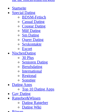
Startseite
Special Dating
BDSM-Fetisch
Casual Dating
Cougar Dating
Milf Dating
Sm Dating
Queer Dating
Sexkontakte
Escort
NischenDating
30 Plus
Senioren Dating
Berufsdating
International
Regional
Sonstige
Dating Apps
Top 10 Dating Apps
Gay Dating
Ratgeber&Wissen
Dating Ratgeber
Dating Wiki
Börsen