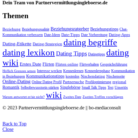
Dein Team von Partnervermittlungsingleboerse.de
Themen
Beziehungsratgeber
Beziehungstipps
Beziehung
Beziehungsqualität
Chat-
Date-Tipps
Dating-Apps
Kommunikation verbessern
Date-Ideen
Date Vorbereitung
dating begriffe
Dating-Etikette
Dating-Strategien
dating lexikon
dating
Dating Tipps
Datingtipps
wiki
Erstes Date
Flirten
Flirten online
Flirtverhalten
Gesprächsführung
Interesse wecken
Kennenlernen
Kennenlernphase
Kommunikation
Höflich Grenzen setzen
Kommunikationstipps
Nischendating
in Beziehungen
kostenlos
Nischenseite
Online-Dating
Partnersuche
regional
Online Dating Profil
Profiloptimierung
Romantik
Singlebörse
Selbstbewusstsein stärken
Small Talk Tipps
Test
Unseriös
wiki
Warum antwortet er/sie nicht?
Zweites Date
Zweites Treffen vorschlagen
© 2023 Partnervermittlungsingleboerse.de || bo-mediaconsult
Back to Top
Close