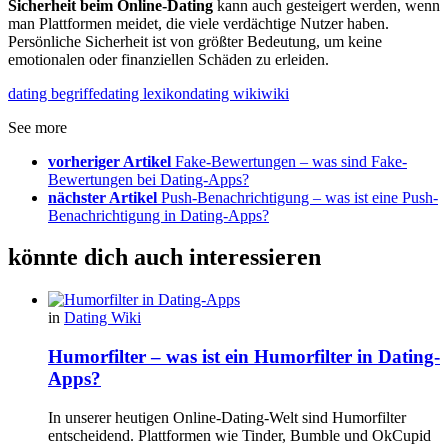
Sicherheit beim Online-Dating
kann auch gesteigert werden, wenn
man Plattformen meidet, die viele verdächtige Nutzer haben.
Persönliche Sicherheit ist von größter Bedeutung, um keine
emotionalen oder finanziellen Schäden zu erleiden.
dating begriffe
dating lexikon
dating wiki
wiki
See more
vorheriger Artikel
Fake-Bewertungen – was sind Fake-
Bewertungen bei Dating-Apps?
nächster Artikel
Push-Benachrichtigung – was ist eine Push-
Benachrichtigung in Dating-Apps?
könnte dich auch interessieren
in
Dating Wiki
Humorfilter – was ist ein Humorfilter in Dating-
Apps?
In unserer heutigen Online-Dating-Welt sind Humorfilter
entscheidend. Plattformen wie Tinder, Bumble und OkCupid