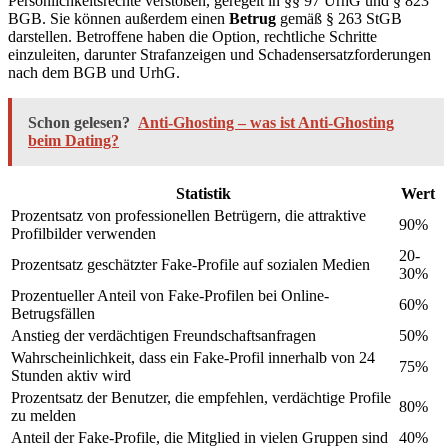
Persönlichkeitsrechte verstoßen, geregelt in §§ 97 UrhG und § 823
BGB. Sie können außerdem einen
Betrug
gemäß § 263 StGB
darstellen. Betroffene haben die Option, rechtliche Schritte
einzuleiten, darunter Strafanzeigen und Schadensersatzforderungen
nach dem BGB und UrhG.
Schon gelesen?
Anti-Ghosting – was ist Anti-Ghosting
beim Dating?
Statistik
Wert
Prozentsatz von professionellen Betrügern, die attraktive
90%
Profilbilder verwenden
20-
Prozentsatz geschätzter Fake-Profile auf sozialen Medien
30%
Prozentueller Anteil von Fake-Profilen bei Online-
60%
Betrugsfällen
Anstieg der verdächtigen Freundschaftsanfragen
50%
Wahrscheinlichkeit, dass ein Fake-Profil innerhalb von 24
75%
Stunden aktiv wird
Prozentsatz der Benutzer, die empfehlen, verdächtige Profile
80%
zu melden
Anteil der Fake-Profile, die Mitglied in vielen Gruppen sind
40%