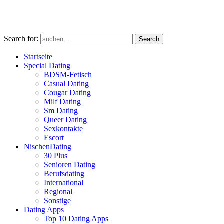
Search for:
Search
Startseite
Special Dating
BDSM-Fetisch
Casual Dating
Cougar Dating
Milf Dating
Sm Dating
Queer Dating
Sexkontakte
Escort
NischenDating
30 Plus
Senioren Dating
Berufsdating
International
Regional
Sonstige
Dating Apps
Top 10 Dating Apps