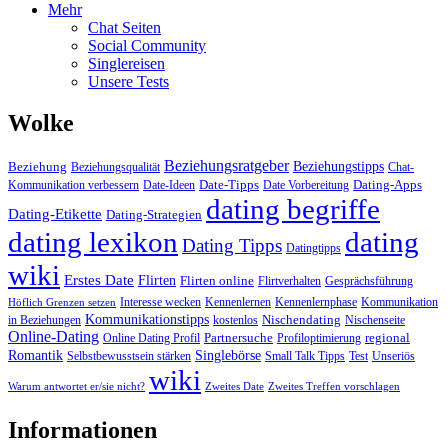
Mehr
Chat Seiten
Social Community
Singlereisen
Unsere Tests
Wolke
Beziehungsratgeber
Beziehungstipps
Beziehung
Beziehungsqualität
Chat-
Date-Tipps
Dating-Apps
Kommunikation verbessern
Date-Ideen
Date Vorbereitung
dating begriffe
Dating-Etikette
Dating-Strategien
dating lexikon
dating
Dating Tipps
Datingtipps
wiki
Erstes Date
Flirten
Flirten online
Flirtverhalten
Gesprächsführung
Interesse wecken
Kennenlernen
Kennenlernphase
Kommunikation
Höflich Grenzen setzen
Kommunikationstipps
Nischendating
in Beziehungen
kostenlos
Nischenseite
Online-Dating
Partnersuche
regional
Online Dating Profil
Profiloptimierung
Romantik
Singlebörse
Selbstbewusstsein stärken
Small Talk Tipps
Test
Unseriös
wiki
Warum antwortet er/sie nicht?
Zweites Date
Zweites Treffen vorschlagen
Informationen