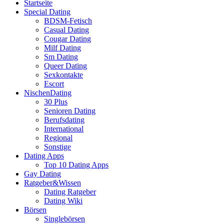
Startseite
Special Dating
BDSM-Fetisch
Casual Dating
Cougar Dating
Milf Dating
Sm Dating
Queer Dating
Sexkontakte
Escort
NischenDating
30 Plus
Senioren Dating
Berufsdating
International
Regional
Sonstige
Dating Apps
Top 10 Dating Apps
Gay Dating
Ratgeber&Wissen
Dating Ratgeber
Dating Wiki
Börsen
Singlebörsen