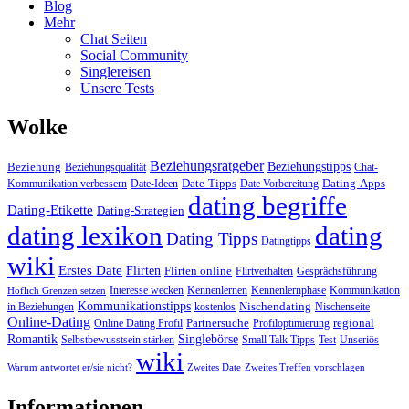
Blog
Mehr
Chat Seiten
Social Community
Singlereisen
Unsere Tests
Wolke
Beziehungsratgeber
Beziehungstipps
Beziehung
Beziehungsqualität
Chat-
Date-Tipps
Dating-Apps
Kommunikation verbessern
Date-Ideen
Date Vorbereitung
dating begriffe
Dating-Etikette
Dating-Strategien
dating lexikon
dating
Dating Tipps
Datingtipps
wiki
Erstes Date
Flirten
Flirten online
Flirtverhalten
Gesprächsführung
Interesse wecken
Kennenlernen
Kennenlernphase
Kommunikation
Höflich Grenzen setzen
Kommunikationstipps
Nischendating
in Beziehungen
kostenlos
Nischenseite
Online-Dating
Partnersuche
regional
Online Dating Profil
Profiloptimierung
Romantik
Singlebörse
Selbstbewusstsein stärken
Small Talk Tipps
Test
Unseriös
wiki
Warum antwortet er/sie nicht?
Zweites Date
Zweites Treffen vorschlagen
Informationen