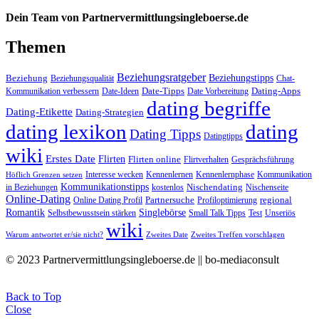
Dein Team von Partnervermittlungsingleboerse.de
Themen
Beziehungsratgeber
Beziehungstipps
Beziehung
Beziehungsqualität
Chat-
Date-Tipps
Dating-Apps
Kommunikation verbessern
Date-Ideen
Date Vorbereitung
dating begriffe
Dating-Etikette
Dating-Strategien
dating lexikon
dating
Dating Tipps
Datingtipps
wiki
Erstes Date
Flirten
Flirten online
Flirtverhalten
Gesprächsführung
Interesse wecken
Kennenlernen
Kennenlernphase
Kommunikation
Höflich Grenzen setzen
Kommunikationstipps
Nischendating
in Beziehungen
kostenlos
Nischenseite
Online-Dating
Partnersuche
regional
Online Dating Profil
Profiloptimierung
Romantik
Singlebörse
Selbstbewusstsein stärken
Small Talk Tipps
Test
Unseriös
wiki
Warum antwortet er/sie nicht?
Zweites Date
Zweites Treffen vorschlagen
© 2023 Partnervermittlungsingleboerse.de || bo-mediaconsult
Back to Top
Close