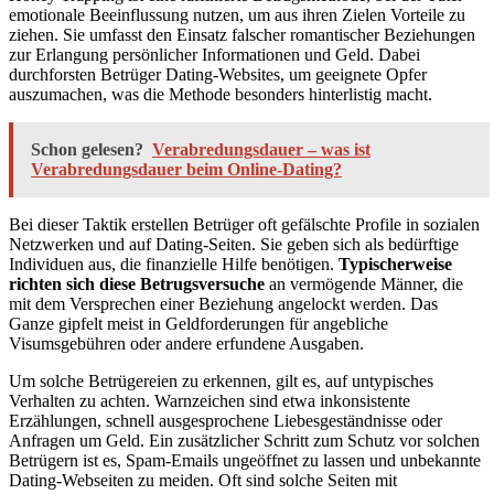
emotionale Beeinflussung nutzen, um aus ihren Zielen Vorteile zu
ziehen. Sie umfasst den Einsatz falscher romantischer Beziehungen
zur Erlangung persönlicher Informationen und Geld. Dabei
durchforsten Betrüger Dating-Websites, um geeignete Opfer
auszumachen, was die Methode besonders hinterlistig macht.
Schon gelesen?
Verabredungsdauer – was ist
Verabredungsdauer beim Online-Dating?
Bei dieser Taktik erstellen Betrüger oft gefälschte Profile in sozialen
Netzwerken und auf Dating-Seiten. Sie geben sich als bedürftige
Individuen aus, die finanzielle Hilfe benötigen.
Typischerweise
richten sich diese Betrugsversuche
an vermögende Männer, die
mit dem Versprechen einer Beziehung angelockt werden. Das
Ganze gipfelt meist in Geldforderungen für angebliche
Visumsgebühren oder andere erfundene Ausgaben.
Um solche Betrügereien zu erkennen, gilt es, auf untypisches
Verhalten zu achten. Warnzeichen sind etwa inkonsistente
Erzählungen, schnell ausgesprochene Liebesgeständnisse oder
Anfragen um Geld. Ein zusätzlicher Schritt zum Schutz vor solchen
Betrügern ist es, Spam-Emails ungeöffnet zu lassen und unbekannte
Dating-Webseiten zu meiden. Oft sind solche Seiten mit