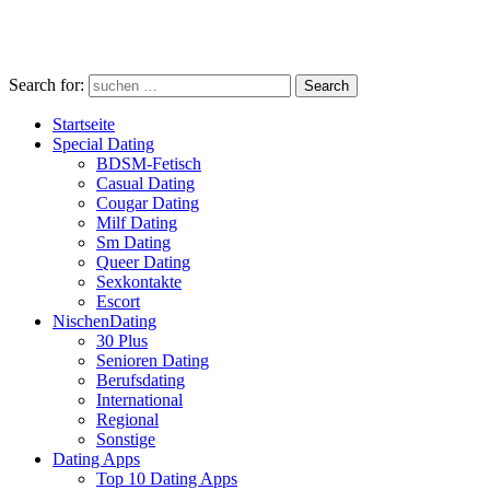
Search for:
Search
Startseite
Special Dating
BDSM-Fetisch
Casual Dating
Cougar Dating
Milf Dating
Sm Dating
Queer Dating
Sexkontakte
Escort
NischenDating
30 Plus
Senioren Dating
Berufsdating
International
Regional
Sonstige
Dating Apps
Top 10 Dating Apps