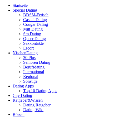
Startseite
Special Dating
BDSM-Fetisch
Casual Dating
Cougar Dating
Milf Dating
Sm Dating
Queer Dating
Sexkontakte
Escort
NischenDating
30 Plus
Senioren Dating
Berufsdating
International
Regional
Sonstige
Dating Apps
Top 10 Dating Apps
Gay Dating
Ratgeber&Wissen
Dating Ratgeber
Dating Wiki
Börsen