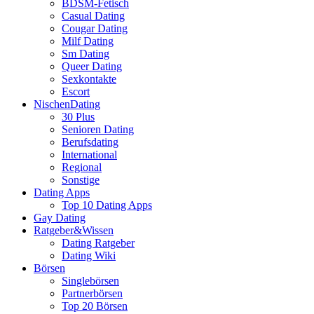
BDSM-Fetisch
Casual Dating
Cougar Dating
Milf Dating
Sm Dating
Queer Dating
Sexkontakte
Escort
NischenDating
30 Plus
Senioren Dating
Berufsdating
International
Regional
Sonstige
Dating Apps
Top 10 Dating Apps
Gay Dating
Ratgeber&Wissen
Dating Ratgeber
Dating Wiki
Börsen
Singlebörsen
Partnerbörsen
Top 20 Börsen