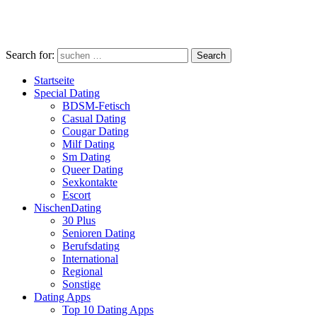
Search for:
Search
Startseite
Special Dating
BDSM-Fetisch
Casual Dating
Cougar Dating
Milf Dating
Sm Dating
Queer Dating
Sexkontakte
Escort
NischenDating
30 Plus
Senioren Dating
Berufsdating
International
Regional
Sonstige
Dating Apps
Top 10 Dating Apps