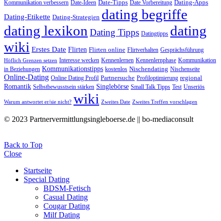
Date-Tipps
Dating-Apps
Kommunikation verbessern
Date-Ideen
Date Vorbereitung
dating begriffe
Dating-Etikette
Dating-Strategien
dating lexikon
dating
Dating Tipps
Datingtipps
wiki
Erstes Date
Flirten
Flirten online
Flirtverhalten
Gesprächsführung
Interesse wecken
Kennenlernen
Kennenlernphase
Kommunikation
Höflich Grenzen setzen
Kommunikationstipps
Nischendating
in Beziehungen
kostenlos
Nischenseite
Online-Dating
Partnersuche
regional
Online Dating Profil
Profiloptimierung
Romantik
Singlebörse
Selbstbewusstsein stärken
Small Talk Tipps
Test
Unseriös
wiki
Warum antwortet er/sie nicht?
Zweites Date
Zweites Treffen vorschlagen
© 2023 Partnervermittlungsingleboerse.de || bo-mediaconsult
Back to Top
Close
Startseite
Special Dating
BDSM-Fetisch
Casual Dating
Cougar Dating
Milf Dating