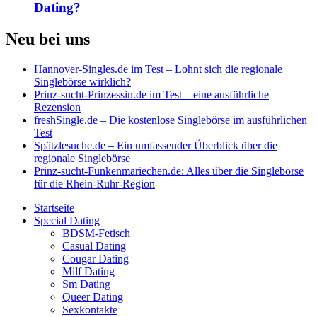
Dating?
Neu bei uns
Hannover-Singles.de im Test – Lohnt sich die regionale
Singlebörse wirklich?
Prinz-sucht-Prinzessin.de im Test – eine ausführliche
Rezension
freshSingle.de – Die kostenlose Singlebörse im ausführlichen
Test
Spätzlesuche.de – Ein umfassender Überblick über die
regionale Singlebörse
Prinz-sucht-Funkenmariechen.de: Alles über die Singlebörse
für die Rhein-Ruhr-Region
Startseite
Special Dating
BDSM-Fetisch
Casual Dating
Cougar Dating
Milf Dating
Sm Dating
Queer Dating
Sexkontakte