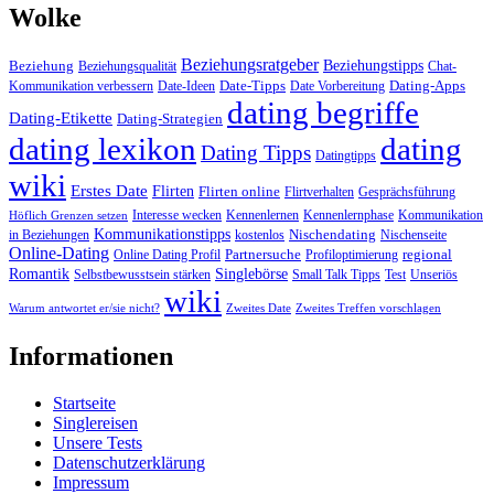
Wolke
Beziehungsratgeber
Beziehungstipps
Beziehung
Beziehungsqualität
Chat-
Date-Tipps
Dating-Apps
Kommunikation verbessern
Date-Ideen
Date Vorbereitung
dating begriffe
Dating-Etikette
Dating-Strategien
dating lexikon
dating
Dating Tipps
Datingtipps
wiki
Erstes Date
Flirten
Flirten online
Flirtverhalten
Gesprächsführung
Interesse wecken
Kennenlernen
Kennenlernphase
Kommunikation
Höflich Grenzen setzen
Kommunikationstipps
Nischendating
in Beziehungen
kostenlos
Nischenseite
Online-Dating
Partnersuche
regional
Online Dating Profil
Profiloptimierung
Romantik
Singlebörse
Selbstbewusstsein stärken
Small Talk Tipps
Test
Unseriös
wiki
Warum antwortet er/sie nicht?
Zweites Date
Zweites Treffen vorschlagen
Informationen
Startseite
Singlereisen
Unsere Tests
Datenschutzerklärung
Impressum