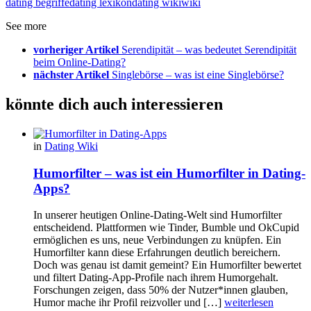
dating begriffe
dating lexikon
dating wiki
wiki
See more
vorheriger Artikel
Serendipität – was bedeutet Serendipität
beim Online-Dating?
nächster Artikel
Singlebörse – was ist eine Singlebörse?
könnte dich auch interessieren
in
Dating Wiki
Humorfilter – was ist ein Humorfilter in Dating-
Apps?
In unserer heutigen Online-Dating-Welt sind Humorfilter
entscheidend. Plattformen wie Tinder, Bumble und OkCupid
ermöglichen es uns, neue Verbindungen zu knüpfen. Ein
Humorfilter kann diese Erfahrungen deutlich bereichern.
Doch was genau ist damit gemeint? Ein Humorfilter bewertet
und filtert Dating-App-Profile nach ihrem Humorgehalt.
Forschungen zeigen, dass 50% der Nutzer*innen glauben,
Humor mache ihr Profil reizvoller und […]
weiterlesen