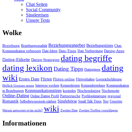
Chat Seiten
Social Community
Singlereisen
Unsere Tests
Wolke
Beziehungsratgeber
Beziehungstipps
Beziehung
Beziehungsqualität
Chat-
Date-Tipps
Dating-Apps
Kommunikation verbessern
Date-Ideen
Date Vorbereitung
dating begriffe
Dating-Etikette
Dating-Strategien
dating lexikon
dating
Dating Tipps
Datingtipps
wiki
Erstes Date
Flirten
Flirten online
Flirtverhalten
Gesprächsführung
Interesse wecken
Kennenlernen
Kennenlernphase
Kommunikation
Höflich Grenzen setzen
Kommunikationstipps
Nischendating
in Beziehungen
kostenlos
Nischenseite
Online-Dating
Partnersuche
regional
Online Dating Profil
Profiloptimierung
Romantik
Singlebörse
Selbstbewusstsein stärken
Small Talk Tipps
Test
Unseriös
wiki
Warum antwortet er/sie nicht?
Zweites Date
Zweites Treffen vorschlagen
Informationen