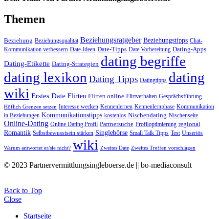
Themen
Beziehungsratgeber
Beziehungstipps
Beziehung
Beziehungsqualität
Chat-
Date-Tipps
Dating-Apps
Kommunikation verbessern
Date-Ideen
Date Vorbereitung
dating begriffe
Dating-Etikette
Dating-Strategien
dating lexikon
dating
Dating Tipps
Datingtipps
wiki
Erstes Date
Flirten
Flirten online
Flirtverhalten
Gesprächsführung
Interesse wecken
Kennenlernen
Kennenlernphase
Kommunikation
Höflich Grenzen setzen
Kommunikationstipps
Nischendating
in Beziehungen
kostenlos
Nischenseite
Online-Dating
Partnersuche
regional
Online Dating Profil
Profiloptimierung
Romantik
Singlebörse
Selbstbewusstsein stärken
Small Talk Tipps
Test
Unseriös
wiki
Warum antwortet er/sie nicht?
Zweites Date
Zweites Treffen vorschlagen
© 2023 Partnervermittlungsingleboerse.de || bo-mediaconsult
Back to Top
Close
Startseite