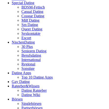
Special Dating
BDSM-Fetisch
Casual Dating
Cougar Dating
Milf Dating
Sm Dating
Queer Dating
Sexkontakte
Escort
NischenDating
30 Plus
Senioren Dating
Berufsdating
International
Regional
Sonstige
Dating Apps
Top 10 Dating Apps
Gay Dating
Ratgeber&Wissen
Dating Ratgeber
Dating Wiki
Börsen
Singlebörsen
Partnerbörsen