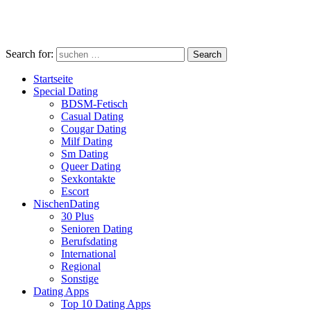
Search for:
Search
Startseite
Special Dating
BDSM-Fetisch
Casual Dating
Cougar Dating
Milf Dating
Sm Dating
Queer Dating
Sexkontakte
Escort
NischenDating
30 Plus
Senioren Dating
Berufsdating
International
Regional
Sonstige
Dating Apps
Top 10 Dating Apps