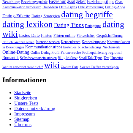
Beziehungsratgeber
Beziehungstipps
Beziehung
Beziehungsqualität
Chat-
Date-Tipps
Dating-Apps
Kommunikation verbessern
Date-Ideen
Date Vorbereitung
dating begriffe
Dating-Etikette
Dating-Strategien
dating lexikon
dating
Dating Tipps
Datingtipps
wiki
Erstes Date
Flirten
Flirten online
Flirtverhalten
Gesprächsführung
Interesse wecken
Kennenlernen
Kennenlernphase
Kommunikation
Höflich Grenzen setzen
Kommunikationstipps
Nischendating
in Beziehungen
kostenlos
Nischenseite
Online-Dating
Partnersuche
regional
Online Dating Profil
Profiloptimierung
Romantik
Singlebörse
Selbstbewusstsein stärken
Small Talk Tipps
Test
Unseriös
wiki
Warum antwortet er/sie nicht?
Zweites Date
Zweites Treffen vorschlagen
Informationen
Startseite
Singlereisen
Unsere Tests
Datenschutzerklärung
Impressum
Sitemap
Über uns