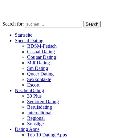
Search for:
Search
Startseite
Special Dating
BDSM-Fetisch
Casual Dating
Cougar Dating
Milf Dating
Sm Dating
Queer Dating
Sexkontakte
Escort
NischenDating
30 Plus
Senioren Dating
Berufsdating
International
Regional
Sonstige
Dating Apps
Top 10 Dating Apps