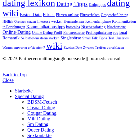
dating lexikon
dating
Dating Tipps
Datingtipps
wiki
Erstes Date
Flirten
Flirten online
Flirtverhalten
Gesprächsführung
Interesse wecken
Kennenlernen
Kennenlernphase
Kommunikation
Höflich Grenzen setzen
Kommunikationstipps
Nischendating
in Beziehungen
kostenlos
Nischenseite
Online-Dating
Partnersuche
regional
Online Dating Profil
Profiloptimierung
Romantik
Singlebörse
Selbstbewusstsein stärken
Small Talk Tipps
Test
Unseriös
wiki
Warum antwortet er/sie nicht?
Zweites Date
Zweites Treffen vorschlagen
© 2023 Partnervermittlungsingleboerse.de || bo-mediaconsult
Back to Top
Close
Startseite
Special Dating
BDSM-Fetisch
Casual Dating
Cougar Dating
Milf Dating
Sm Dating
Queer Dating
Sexkontakte