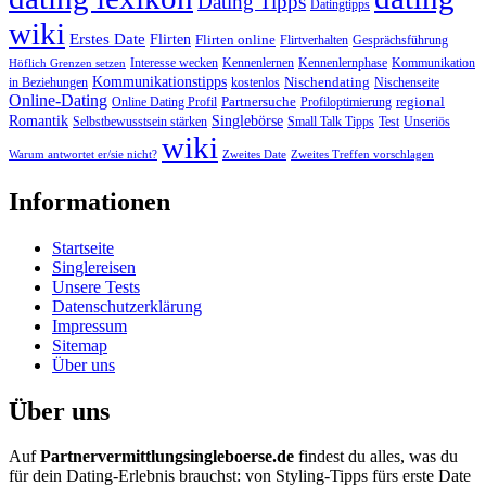
Dating Tipps
Datingtipps
wiki
Erstes Date
Flirten
Flirten online
Flirtverhalten
Gesprächsführung
Interesse wecken
Kennenlernen
Kennenlernphase
Kommunikation
Höflich Grenzen setzen
Kommunikationstipps
Nischendating
in Beziehungen
kostenlos
Nischenseite
Online-Dating
Partnersuche
regional
Online Dating Profil
Profiloptimierung
Romantik
Singlebörse
Selbstbewusstsein stärken
Small Talk Tipps
Test
Unseriös
wiki
Warum antwortet er/sie nicht?
Zweites Date
Zweites Treffen vorschlagen
Informationen
Startseite
Singlereisen
Unsere Tests
Datenschutzerklärung
Impressum
Sitemap
Über uns
Über uns
Auf
Partnervermittlungsingleboerse.de
findest du alles, was du
für dein Dating-Erlebnis brauchst: von Styling-Tipps fürs erste Date