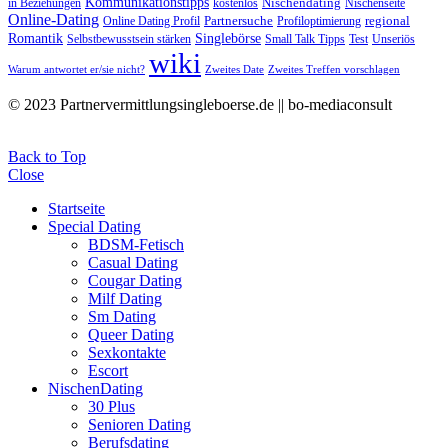
Kommunikationstipps
Nischendating
in Beziehungen
kostenlos
Nischenseite
Online-Dating
Partnersuche
regional
Online Dating Profil
Profiloptimierung
Romantik
Singlebörse
Selbstbewusstsein stärken
Small Talk Tipps
Test
Unseriös
wiki
Warum antwortet er/sie nicht?
Zweites Date
Zweites Treffen vorschlagen
© 2023 Partnervermittlungsingleboerse.de || bo-mediaconsult
Back to Top
Close
Startseite
Special Dating
BDSM-Fetisch
Casual Dating
Cougar Dating
Milf Dating
Sm Dating
Queer Dating
Sexkontakte
Escort
NischenDating
30 Plus
Senioren Dating
Berufsdating