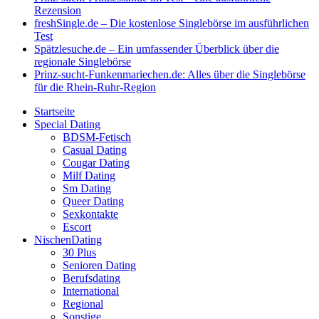
Rezension
freshSingle.de – Die kostenlose Singlebörse im ausführlichen
Test
Spätzlesuche.de – Ein umfassender Überblick über die
regionale Singlebörse
Prinz-sucht-Funkenmariechen.de: Alles über die Singlebörse
für die Rhein-Ruhr-Region
Startseite
Special Dating
BDSM-Fetisch
Casual Dating
Cougar Dating
Milf Dating
Sm Dating
Queer Dating
Sexkontakte
Escort
NischenDating
30 Plus
Senioren Dating
Berufsdating
International
Regional
Sonstige