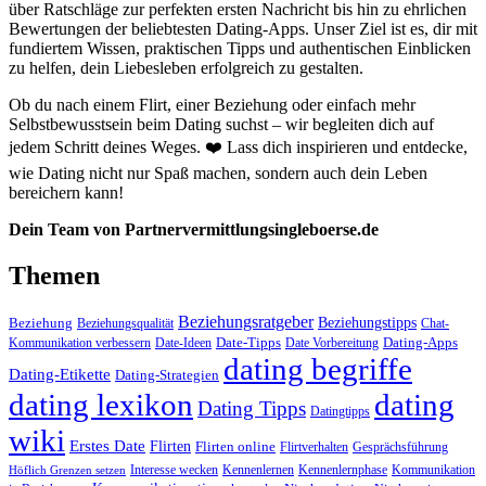
über Ratschläge zur perfekten ersten Nachricht bis hin zu ehrlichen
Bewertungen der beliebtesten Dating-Apps. Unser Ziel ist es, dir mit
fundiertem Wissen, praktischen Tipps und authentischen Einblicken
zu helfen, dein Liebesleben erfolgreich zu gestalten.
Ob du nach einem Flirt, einer Beziehung oder einfach mehr
Selbstbewusstsein beim Dating suchst – wir begleiten dich auf
jedem Schritt deines Weges. ❤️ Lass dich inspirieren und entdecke,
wie Dating nicht nur Spaß machen, sondern auch dein Leben
bereichern kann!
Dein Team von Partnervermittlungsingleboerse.de
Themen
Beziehungsratgeber
Beziehungstipps
Beziehung
Beziehungsqualität
Chat-
Date-Tipps
Dating-Apps
Kommunikation verbessern
Date-Ideen
Date Vorbereitung
dating begriffe
Dating-Etikette
Dating-Strategien
dating lexikon
dating
Dating Tipps
Datingtipps
wiki
Erstes Date
Flirten
Flirten online
Flirtverhalten
Gesprächsführung
Interesse wecken
Kennenlernen
Kennenlernphase
Kommunikation
Höflich Grenzen setzen