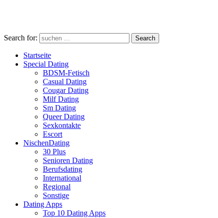
Search for:
Search
Startseite
Special Dating
BDSM-Fetisch
Casual Dating
Cougar Dating
Milf Dating
Sm Dating
Queer Dating
Sexkontakte
Escort
NischenDating
30 Plus
Senioren Dating
Berufsdating
International
Regional
Sonstige
Dating Apps
Top 10 Dating Apps