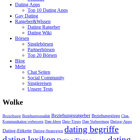
Dating Apps
Top 10 Dating Apps
Gay Dating
Ratgeber&Wissen
Dating Ratgeber
Dating Wiki
Börsen
Singlebörsen
Partnerbörsen
Top 20 Börsen
Blog
Mehr
Chat Seiten
Social Community
Singlereisen
Unsere Tests
Wolke
Beziehungsratgeber
Beziehungstipps
Beziehung
Beziehungsqualität
Chat-
Date-Tipps
Dating-Apps
Kommunikation verbessern
Date-Ideen
Date Vorbereitung
dating begriffe
Dating-Etikette
Dating-Strategien
dating lexikon
dating