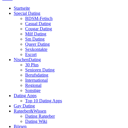
Startseite
Special Dating
BDSM-Fetisch
Casual Dating
Cougar Dating
Milf Dating
Sm Dating
Queer Dating
Sexkontakte
Escort
NischenDating
30 Plus
Senioren Dating
Berufsdating
International
Regional
Sonstige
Dating Apps
Top 10 Dating Apps
Gay Dating
Ratgeber&Wissen
Dating Ratgeber
Dating Wiki
Börsen