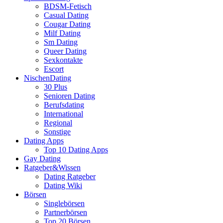
BDSM-Fetisch
Casual Dating
Cougar Dating
Milf Dating
Sm Dating
Queer Dating
Sexkontakte
Escort
NischenDating
30 Plus
Senioren Dating
Berufsdating
International
Regional
Sonstige
Dating Apps
Top 10 Dating Apps
Gay Dating
Ratgeber&Wissen
Dating Ratgeber
Dating Wiki
Börsen
Singlebörsen
Partnerbörsen
Top 20 Börsen