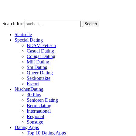
Search for:
Search
Startseite
Special Dating
BDSM-Fetisch
Casual Dating
Cougar Dating
Milf Dating
Sm Dating
Queer Dating
Sexkontakte
Escort
NischenDating
30 Plus
Senioren Dating
Berufsdating
International
Regional
Sonstige
Dating Apps
Top 10 Dating Apps