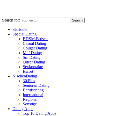
Search for:
Search
Startseite
Special Dating
BDSM-Fetisch
Casual Dating
Cougar Dating
Milf Dating
Sm Dating
Queer Dating
Sexkontakte
Escort
NischenDating
30 Plus
Senioren Dating
Berufsdating
International
Regional
Sonstige
Dating Apps
Top 10 Dating Apps