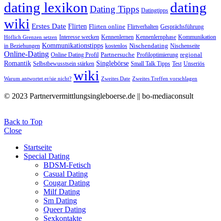
dating lexikon
dating
Dating Tipps
Datingtipps
wiki
Erstes Date
Flirten
Flirten online
Flirtverhalten
Gesprächsführung
Interesse wecken
Kennenlernen
Kennenlernphase
Kommunikation
Höflich Grenzen setzen
Kommunikationstipps
Nischendating
in Beziehungen
kostenlos
Nischenseite
Online-Dating
Partnersuche
regional
Online Dating Profil
Profiloptimierung
Romantik
Singlebörse
Selbstbewusstsein stärken
Small Talk Tipps
Test
Unseriös
wiki
Warum antwortet er/sie nicht?
Zweites Date
Zweites Treffen vorschlagen
© 2023 Partnervermittlungsingleboerse.de || bo-mediaconsult
Back to Top
Close
Startseite
Special Dating
BDSM-Fetisch
Casual Dating
Cougar Dating
Milf Dating
Sm Dating
Queer Dating
Sexkontakte