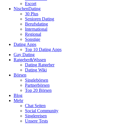
Escort
NischenDating
30 Plus
Senioren Dating
Berufsdating
International
Regional
Sonstige
Dating Apps
Top 10 Dating Apps
Gay Dating
Ratgeber&Wissen
Dating Ratgeber
Dating Wiki
Börsen
Singlebörsen
Partnerbörsen
Top 20 Börsen
Blog
Mehr
Chat Seiten
Social Community
Singlereisen
Unsere Tests