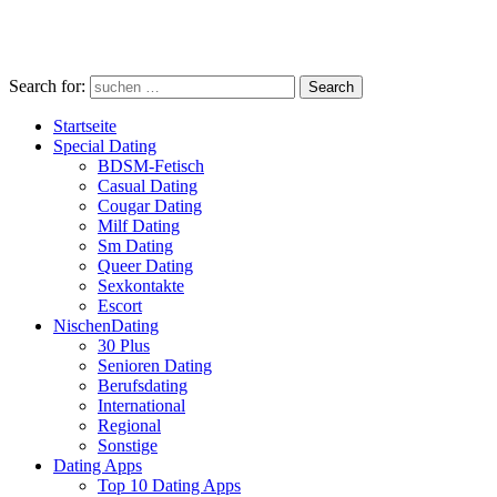
Search for:
Search
Startseite
Special Dating
BDSM-Fetisch
Casual Dating
Cougar Dating
Milf Dating
Sm Dating
Queer Dating
Sexkontakte
Escort
NischenDating
30 Plus
Senioren Dating
Berufsdating
International
Regional
Sonstige
Dating Apps
Top 10 Dating Apps