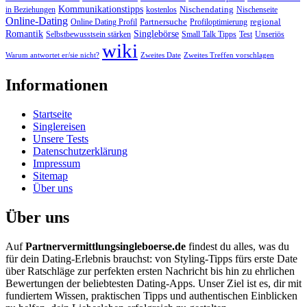
Kommunikationstipps
Nischendating
in Beziehungen
kostenlos
Nischenseite
Online-Dating
Partnersuche
regional
Online Dating Profil
Profiloptimierung
Romantik
Singlebörse
Selbstbewusstsein stärken
Small Talk Tipps
Test
Unseriös
wiki
Warum antwortet er/sie nicht?
Zweites Date
Zweites Treffen vorschlagen
Informationen
Startseite
Singlereisen
Unsere Tests
Datenschutzerklärung
Impressum
Sitemap
Über uns
Über uns
Auf
Partnervermittlungsingleboerse.de
findest du alles, was du
für dein Dating-Erlebnis brauchst: von Styling-Tipps fürs erste Date
über Ratschläge zur perfekten ersten Nachricht bis hin zu ehrlichen
Bewertungen der beliebtesten Dating-Apps. Unser Ziel ist es, dir mit
fundiertem Wissen, praktischen Tipps und authentischen Einblicken