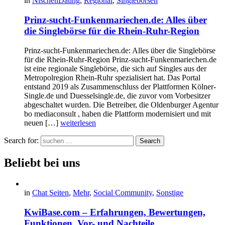
in
NischenDating
,
Regional
,
Singlebörsen
Prinz-sucht-Funkenmariechen.de: Alles über
die Singlebörse für die Rhein-Ruhr-Region
Prinz-sucht-Funkenmariechen.de: Alles über die Singlebörse
für die Rhein-Ruhr-Region Prinz-sucht-Funkenmariechen.de
ist eine regionale Singlebörse, die sich auf Singles aus der
Metropolregion Rhein-Ruhr spezialisiert hat. Das Portal
entstand 2019 als Zusammenschluss der Plattformen Kölner-
Single.de und Duesselsingle.de, die zuvor vom Vorbesitzer
abgeschaltet wurden. Die Betreiber, die Oldenburger Agentur
bo mediaconsult , haben die Plattform modernisiert und mit
neuen […]
weiterlesen
Search for:
Search
Beliebt bei uns
in
Chat Seiten
,
Mehr
,
Social Community
,
Sonstige
KwiBase.com – Erfahrungen, Bewertungen,
Funktionen, Vor- und Nachteile