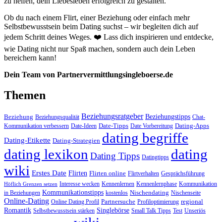
zu helfen, dein Liebesleben erfolgreich zu gestalten.
Ob du nach einem Flirt, einer Beziehung oder einfach mehr
Selbstbewusstsein beim Dating suchst – wir begleiten dich auf
jedem Schritt deines Weges. ❤️ Lass dich inspirieren und entdecke,
wie Dating nicht nur Spaß machen, sondern auch dein Leben
bereichern kann!
Dein Team von Partnervermittlungsingleboerse.de
Themen
Beziehungsratgeber
Beziehungstipps
Beziehung
Beziehungsqualität
Chat-
Date-Tipps
Dating-Apps
Kommunikation verbessern
Date-Ideen
Date Vorbereitung
dating begriffe
Dating-Etikette
Dating-Strategien
dating lexikon
dating
Dating Tipps
Datingtipps
wiki
Erstes Date
Flirten
Flirten online
Flirtverhalten
Gesprächsführung
Interesse wecken
Kennenlernen
Kennenlernphase
Kommunikation
Höflich Grenzen setzen
Kommunikationstipps
Nischendating
in Beziehungen
kostenlos
Nischenseite
Online-Dating
Partnersuche
regional
Online Dating Profil
Profiloptimierung
Romantik
Singlebörse
Selbstbewusstsein stärken
Small Talk Tipps
Test
Unseriös