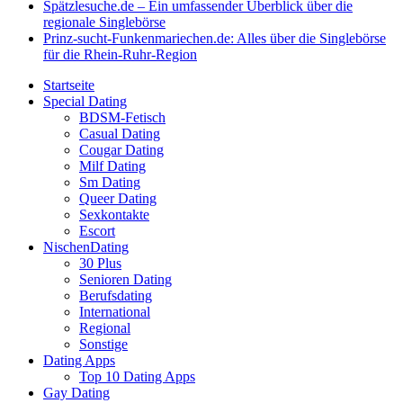
Spätzlesuche.de – Ein umfassender Überblick über die
regionale Singlebörse
Prinz-sucht-Funkenmariechen.de: Alles über die Singlebörse
für die Rhein-Ruhr-Region
Startseite
Special Dating
BDSM-Fetisch
Casual Dating
Cougar Dating
Milf Dating
Sm Dating
Queer Dating
Sexkontakte
Escort
NischenDating
30 Plus
Senioren Dating
Berufsdating
International
Regional
Sonstige
Dating Apps
Top 10 Dating Apps
Gay Dating