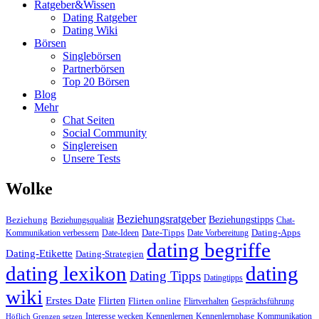
Ratgeber&Wissen
Dating Ratgeber
Dating Wiki
Börsen
Singlebörsen
Partnerbörsen
Top 20 Börsen
Blog
Mehr
Chat Seiten
Social Community
Singlereisen
Unsere Tests
Wolke
Beziehungsratgeber
Beziehungstipps
Beziehung
Beziehungsqualität
Chat-
Date-Tipps
Dating-Apps
Kommunikation verbessern
Date-Ideen
Date Vorbereitung
dating begriffe
Dating-Etikette
Dating-Strategien
dating lexikon
dating
Dating Tipps
Datingtipps
wiki
Erstes Date
Flirten
Flirten online
Flirtverhalten
Gesprächsführung
Interesse wecken
Kennenlernen
Kennenlernphase
Kommunikation
Höflich Grenzen setzen