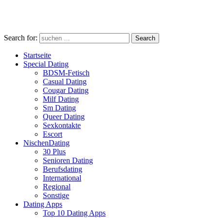
Search for:
Search
Startseite
Special Dating
BDSM-Fetisch
Casual Dating
Cougar Dating
Milf Dating
Sm Dating
Queer Dating
Sexkontakte
Escort
NischenDating
30 Plus
Senioren Dating
Berufsdating
International
Regional
Sonstige
Dating Apps
Top 10 Dating Apps