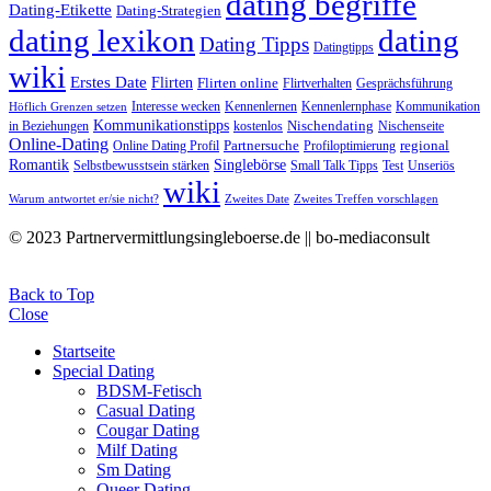
dating begriffe
Dating-Etikette
Dating-Strategien
dating lexikon
dating
Dating Tipps
Datingtipps
wiki
Erstes Date
Flirten
Flirten online
Flirtverhalten
Gesprächsführung
Interesse wecken
Kennenlernen
Kennenlernphase
Kommunikation
Höflich Grenzen setzen
Kommunikationstipps
Nischendating
in Beziehungen
kostenlos
Nischenseite
Online-Dating
Partnersuche
regional
Online Dating Profil
Profiloptimierung
Romantik
Singlebörse
Selbstbewusstsein stärken
Small Talk Tipps
Test
Unseriös
wiki
Warum antwortet er/sie nicht?
Zweites Date
Zweites Treffen vorschlagen
© 2023 Partnervermittlungsingleboerse.de || bo-mediaconsult
Back to Top
Close
Startseite
Special Dating
BDSM-Fetisch
Casual Dating
Cougar Dating
Milf Dating
Sm Dating
Queer Dating