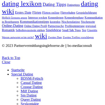
dating lexikon
dating
Dating Tipps
Datingtipps
wiki
Erstes Date
Flirten
Flirten online
Flirtverhalten
Gesprächsführung
Interesse wecken
Kennenlernen
Kennenlernphase
Kommunikation
Höflich Grenzen setzen
Kommunikationstipps
Nischendating
in Beziehungen
kostenlos
Nischenseite
Online-Dating
Partnersuche
regional
Online Dating Profil
Profiloptimierung
Romantik
Singlebörse
Selbstbewusstsein stärken
Small Talk Tipps
Test
Unseriös
wiki
Warum antwortet er/sie nicht?
Zweites Date
Zweites Treffen vorschlagen
© 2023 Partnervermittlungsingleboerse.de || bo-mediaconsult
Back to Top
Close
Startseite
Special Dating
BDSM-Fetisch
Casual Dating
Cougar Dating
Milf Dating
Sm Dating
Queer Dating
Sexkontakte