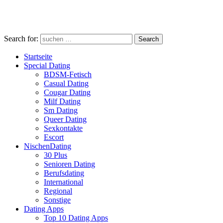
Search for:
Search
Startseite
Special Dating
BDSM-Fetisch
Casual Dating
Cougar Dating
Milf Dating
Sm Dating
Queer Dating
Sexkontakte
Escort
NischenDating
30 Plus
Senioren Dating
Berufsdating
International
Regional
Sonstige
Dating Apps
Top 10 Dating Apps