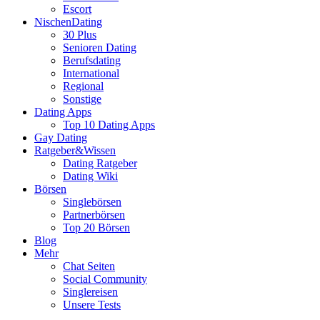
Escort
NischenDating
30 Plus
Senioren Dating
Berufsdating
International
Regional
Sonstige
Dating Apps
Top 10 Dating Apps
Gay Dating
Ratgeber&Wissen
Dating Ratgeber
Dating Wiki
Börsen
Singlebörsen
Partnerbörsen
Top 20 Börsen
Blog
Mehr
Chat Seiten
Social Community
Singlereisen
Unsere Tests