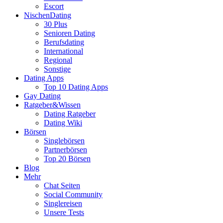
Escort
NischenDating
30 Plus
Senioren Dating
Berufsdating
International
Regional
Sonstige
Dating Apps
Top 10 Dating Apps
Gay Dating
Ratgeber&Wissen
Dating Ratgeber
Dating Wiki
Börsen
Singlebörsen
Partnerbörsen
Top 20 Börsen
Blog
Mehr
Chat Seiten
Social Community
Singlereisen
Unsere Tests