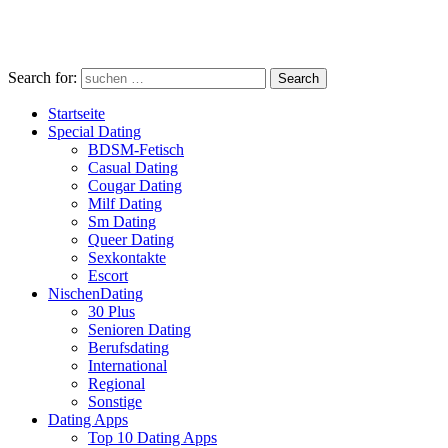
Search for:
Search
Startseite
Special Dating
BDSM-Fetisch
Casual Dating
Cougar Dating
Milf Dating
Sm Dating
Queer Dating
Sexkontakte
Escort
NischenDating
30 Plus
Senioren Dating
Berufsdating
International
Regional
Sonstige
Dating Apps
Top 10 Dating Apps