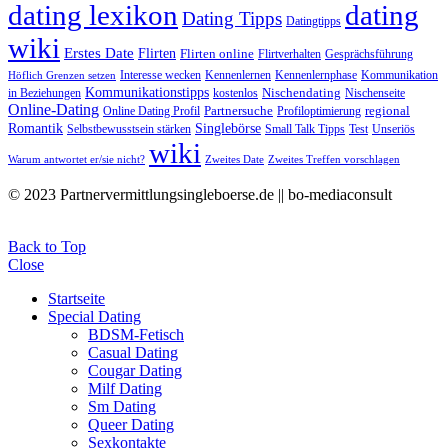
dating lexikon
dating
Dating Tipps
Datingtipps
wiki
Erstes Date
Flirten
Flirten online
Flirtverhalten
Gesprächsführung
Interesse wecken
Kennenlernen
Kennenlernphase
Kommunikation
Höflich Grenzen setzen
Kommunikationstipps
Nischendating
in Beziehungen
kostenlos
Nischenseite
Online-Dating
Partnersuche
regional
Online Dating Profil
Profiloptimierung
Romantik
Singlebörse
Selbstbewusstsein stärken
Small Talk Tipps
Test
Unseriös
wiki
Warum antwortet er/sie nicht?
Zweites Date
Zweites Treffen vorschlagen
© 2023 Partnervermittlungsingleboerse.de || bo-mediaconsult
Back to Top
Close
Startseite
Special Dating
BDSM-Fetisch
Casual Dating
Cougar Dating
Milf Dating
Sm Dating
Queer Dating
Sexkontakte