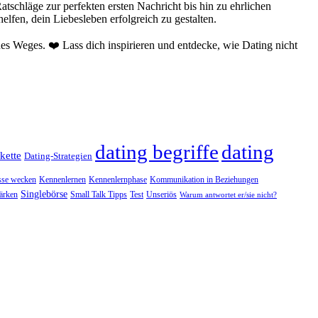
Ratschläge zur perfekten ersten Nachricht bis hin zu ehrlichen
elfen, dein Liebesleben erfolgreich zu gestalten.
nes Weges. ❤️ Lass dich inspirieren und entdecke, wie Dating nicht
dating begriffe
dating
kette
Dating-Strategien
esse wecken
Kennenlernen
Kennenlernphase
Kommunikation in Beziehungen
Singlebörse
tärken
Small Talk Tipps
Test
Unseriös
Warum antwortet er/sie nicht?