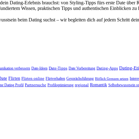
 dein Dating-Erlebnis brauchst: von Styling-Tipps fürs erste Date über 
fundiertem Wissen, praktischen Tipps und authentischen Einblicken zu h
sstsein beim Dating suchst – wir begleiten dich auf jedem Schritt dei
Dating-Eti
Date-Tipps
Dating-Apps
ikation verbessern
Date-Ideen
Date Vorbereitung
Date
Flirten
Flirten online
Flirtverhalten
Gesprächsführung
Inter
Höflich Grenzen setzen
Romantik
Partnersuche
regional
ne Dating Profil
Profiloptimierung
Selbstbewusstsein s