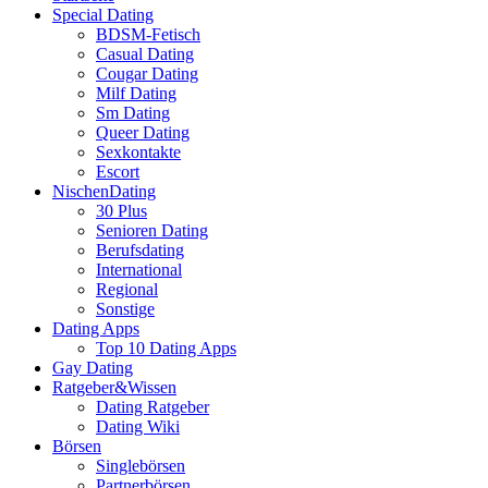
Special Dating
BDSM-Fetisch
Casual Dating
Cougar Dating
Milf Dating
Sm Dating
Queer Dating
Sexkontakte
Escort
NischenDating
30 Plus
Senioren Dating
Berufsdating
International
Regional
Sonstige
Dating Apps
Top 10 Dating Apps
Gay Dating
Ratgeber&Wissen
Dating Ratgeber
Dating Wiki
Börsen
Singlebörsen
Partnerbörsen