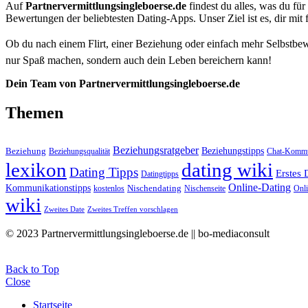
Auf
Partnervermittlungsingleboerse.de
findest du alles, was du für
Bewertungen der beliebtesten Dating-Apps. Unser Ziel ist es, dir mit 
Ob du nach einem Flirt, einer Beziehung oder einfach mehr Selbstbewu
nur Spaß machen, sondern auch dein Leben bereichern kann!
Dein Team von Partnervermittlungsingleboerse.de
Themen
Beziehungsratgeber
Beziehungstipps
Beziehung
Beziehungsqualität
Chat-Kommun
lexikon
dating wiki
Dating Tipps
Erstes 
Datingtipps
Online-Dating
Kommunikationstipps
Nischendating
kostenlos
Nischenseite
Onli
wiki
Zweites Date
Zweites Treffen vorschlagen
© 2023 Partnervermittlungsingleboerse.de || bo-mediaconsult
Back to Top
Close
Startseite