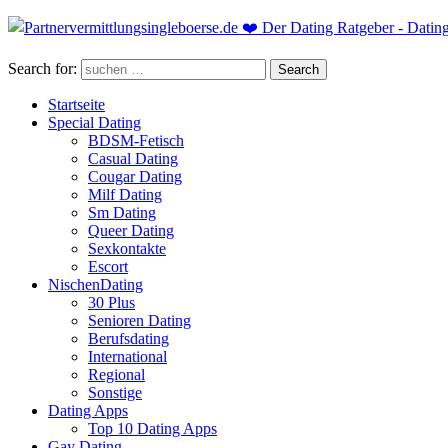
Search for:
Search
Startseite
Special Dating
BDSM-Fetisch
Casual Dating
Cougar Dating
Milf Dating
Sm Dating
Queer Dating
Sexkontakte
Escort
NischenDating
30 Plus
Senioren Dating
Berufsdating
International
Regional
Sonstige
Dating Apps
Top 10 Dating Apps
Gay Dating