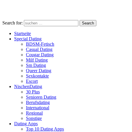
Search for:
Search
Startseite
Special Dating
BDSM-Fetisch
Casual Dating
Cougar Dating
Milf Dating
Sm Dating
Queer Dating
Sexkontakte
Escort
NischenDating
30 Plus
Senioren Dating
Berufsdating
International
Regional
Sonstige
Dating Apps
Top 10 Dating Apps