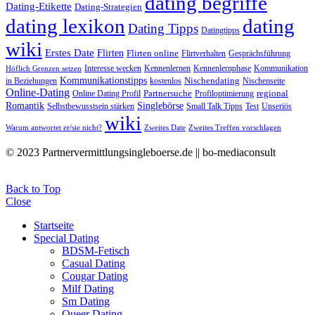
dating begriffe
Dating-Etikette
Dating-Strategien
dating lexikon
dating
Dating Tipps
Datingtipps
wiki
Erstes Date
Flirten
Flirten online
Flirtverhalten
Gesprächsführung
Interesse wecken
Kennenlernen
Kennenlernphase
Kommunikation
Höflich Grenzen setzen
Kommunikationstipps
Nischendating
in Beziehungen
kostenlos
Nischenseite
Online-Dating
Partnersuche
regional
Online Dating Profil
Profiloptimierung
Romantik
Singlebörse
Selbstbewusstsein stärken
Small Talk Tipps
Test
Unseriös
wiki
Warum antwortet er/sie nicht?
Zweites Date
Zweites Treffen vorschlagen
© 2023 Partnervermittlungsingleboerse.de || bo-mediaconsult
Back to Top
Close
Startseite
Special Dating
BDSM-Fetisch
Casual Dating
Cougar Dating
Milf Dating
Sm Dating
Queer Dating