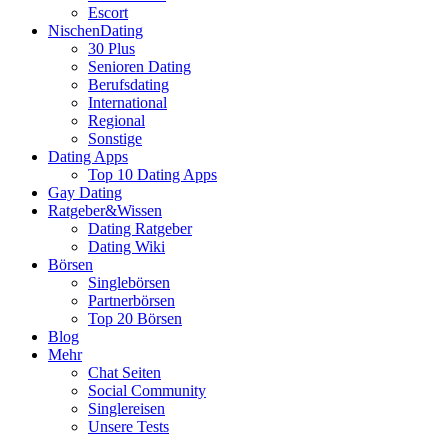
Escort
NischenDating
30 Plus
Senioren Dating
Berufsdating
International
Regional
Sonstige
Dating Apps
Top 10 Dating Apps
Gay Dating
Ratgeber&Wissen
Dating Ratgeber
Dating Wiki
Börsen
Singlebörsen
Partnerbörsen
Top 20 Börsen
Blog
Mehr
Chat Seiten
Social Community
Singlereisen
Unsere Tests