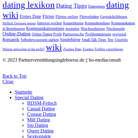
dating lexikon
dating
Dating Tipps
Datingtipps
wiki
Erstes Date
Flirten
Flirten online
Flirtverhalten
Gesprächsführung
Interesse wecken
Kennenlernen
Kennenlernphase
Kommunikation
Höflich Grenzen setzen
Kommunikationstipps
Nischendating
in Beziehungen
kostenlos
Nischenseite
Online-Dating
Partnersuche
regional
Online Dating Profil
Profiloptimierung
Romantik
Singlebörse
Selbstbewusstsein stärken
Small Talk Tipps
Test
Unseriös
wiki
Warum antwortet er/sie nicht?
Zweites Date
Zweites Treffen vorschlagen
© 2023 Partnervermittlungsingleboerse.de || bo-mediaconsult
Back to Top
Close
Startseite
Special Dating
BDSM-Fetisch
Casual Dating
Cougar Dating
Milf Dating
Sm Dating
Queer Dating
Sexkontakte