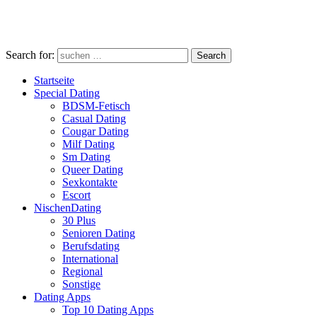
Search for:
Search
Startseite
Special Dating
BDSM-Fetisch
Casual Dating
Cougar Dating
Milf Dating
Sm Dating
Queer Dating
Sexkontakte
Escort
NischenDating
30 Plus
Senioren Dating
Berufsdating
International
Regional
Sonstige
Dating Apps
Top 10 Dating Apps