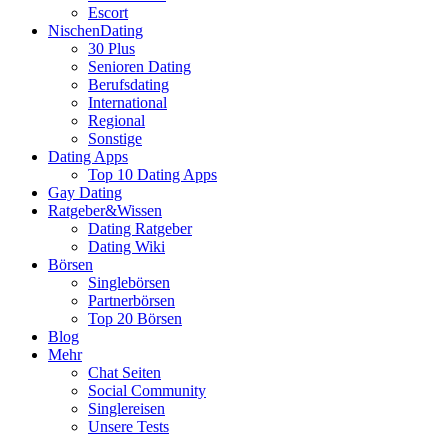
Escort
NischenDating
30 Plus
Senioren Dating
Berufsdating
International
Regional
Sonstige
Dating Apps
Top 10 Dating Apps
Gay Dating
Ratgeber&Wissen
Dating Ratgeber
Dating Wiki
Börsen
Singlebörsen
Partnerbörsen
Top 20 Börsen
Blog
Mehr
Chat Seiten
Social Community
Singlereisen
Unsere Tests