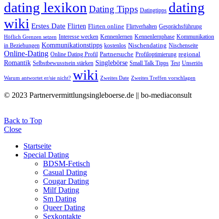
dating lexikon
dating
Dating Tipps
Datingtipps
wiki
Erstes Date
Flirten
Flirten online
Flirtverhalten
Gesprächsführung
Interesse wecken
Kennenlernen
Kennenlernphase
Kommunikation
Höflich Grenzen setzen
Kommunikationstipps
Nischendating
in Beziehungen
kostenlos
Nischenseite
Online-Dating
Partnersuche
regional
Online Dating Profil
Profiloptimierung
Romantik
Singlebörse
Selbstbewusstsein stärken
Small Talk Tipps
Test
Unseriös
wiki
Warum antwortet er/sie nicht?
Zweites Date
Zweites Treffen vorschlagen
© 2023 Partnervermittlungsingleboerse.de || bo-mediaconsult
Back to Top
Close
Startseite
Special Dating
BDSM-Fetisch
Casual Dating
Cougar Dating
Milf Dating
Sm Dating
Queer Dating
Sexkontakte