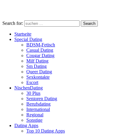
Search for:
Search
Startseite
Special Dating
BDSM-Fetisch
Casual Dating
Cougar Dating
Milf Dating
Sm Dating
Queer Dating
Sexkontakte
Escort
NischenDating
30 Plus
Senioren Dating
Berufsdating
International
Regional
Sonstige
Dating Apps
Top 10 Dating Apps